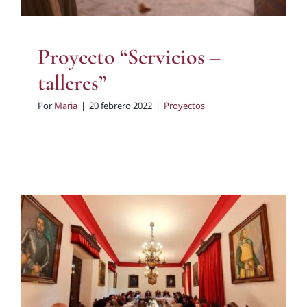
Proyecto “Servicios –
talleres”
Por
Maria
|
20 febrero 2022
|
Proyectos
Asamblea extraordinaria del
15 de enero 2022
Eventos