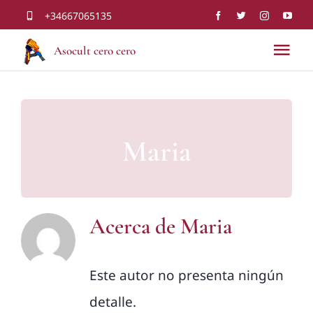
Saltar
+34667065135
al
Asocult cero cero
Tog
contenido
Nav
Inicio
Maria
Servicios
Noticias
Acerca de
Maria
Voluntariado
Este autor no presenta ningún
Contacto
detalle.